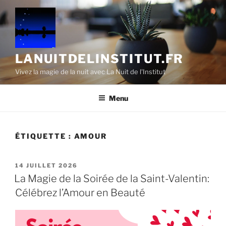
Aller
au
contenu
principal
LANUITDELINSTITUT.FR
Vivez la magie de la nuit avec La Nuit de l'Institut
Menu
ÉTIQUETTE :
AMOUR
PUBLIÉ
14 JUILLET 2026
LE
La Magie de la Soirée de la Saint-Valentin:
Célébrez l’Amour en Beauté