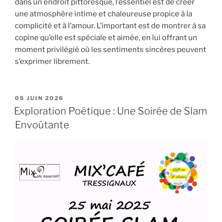
dans un endroit pittoresque, l’essentiel est de créer
une atmosphère intime et chaleureuse propice à la
complicité et à l’amour. L’important est de montrer à sa
copine qu’elle est spéciale et aimée, en lui offrant un
moment privilégié où les sentiments sincères peuvent
s’exprimer librement.
PUBLIÉ
05 JUIN 2026
LE
Exploration Poétique : Une Soirée de Slam
Envoûtante