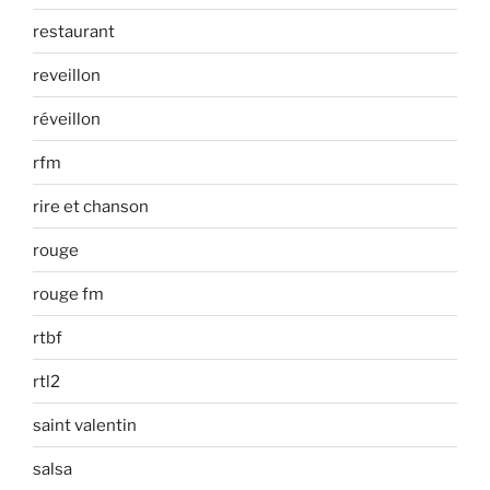
restaurant
reveillon
réveillon
rfm
rire et chanson
rouge
rouge fm
rtbf
rtl2
saint valentin
salsa