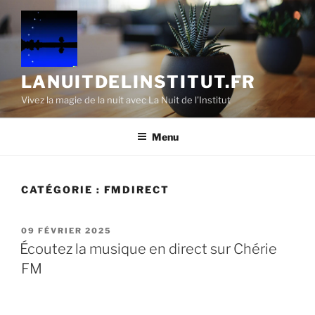
Aller
au
contenu
principal
LANUITDELINSTITUT.FR
Vivez la magie de la nuit avec La Nuit de l'Institut
Menu
CATÉGORIE :
FMDIRECT
PUBLIÉ
09 FÉVRIER 2025
LE
Écoutez la musique en direct sur Chérie
FM