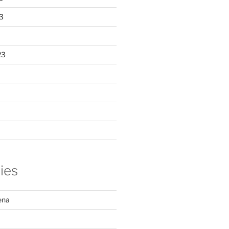
3
23
ies
ena