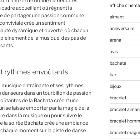
ordialité et de bonne humeur. Les
affiche cinema
 cadre accueillant où règnent la
 joie de partager une passion commune
aimant
conviviale crée un sentiment
anniversaire
uté dynamique et ouverte, où chacun
r pleinement de la musique, des pas de
arena
sants.
avis
bachata
et rythmes envoûtants
bar
a musique entraînante et ses rythmes
bijoux
s danseurs dans un tourbillon de passion
bracelet
voûtantes de la Bachata créent une
 se laisse emporter par la magie de la
bracelet aiman
re dans la musique ou pour suivre le
bracelet hom
e la soirée Bachata crée une ambiance
d chaque moment sur la piste de danse
bracelet magn