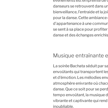
événements est empreinte de c
danseurs se retrouvent dans un
bienveillance, l’entraide et la
pour la danse. Cette ambiance 
d’appartenance à une communa
se sent à sa place pour profite
danse et des échanges enrichis
Musique entraînante 
La soirée Bachata séduit par s
envoûtants qui transportent le
et d’émotion. Les mélodies en
atmosphère enivrante où chacun
danse. Que ce soit pour se perd
tempo envoûtant, la musique d
vibrante et captivante qui ren
inoubliable.