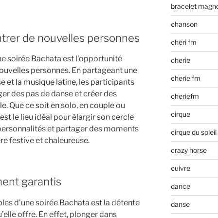
bracelet magn
chanson
trer de nouvelles personnes
chéri fm
e soirée Bachata est l’opportunité
cherie
 nouvelles personnes. En partageant une
cherie fm
et la musique latine, les participants
ger des pas de danse et créer des
cheriefm
. Que ce soit en solo, en couple ou
cirque
st le lieu idéal pour élargir son cercle
 personnalités et partager des moments
cirque du soleil
e festive et chaleureuse.
crazy horse
cuivre
ment garantis
dance
les d’une soirée Bachata est la détente
danse
’elle offre. En effet, plonger dans