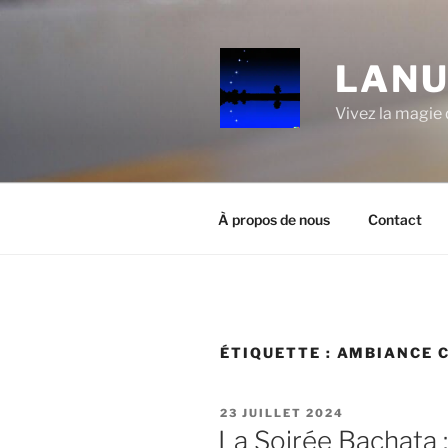
Aller
au
contenu
LANU
principal
Vivez la magie d
À propos de nous
Contact
ÉTIQUETTE :
AMBIANCE C
PUBLIÉ
23 JUILLET 2024
LE
La Soirée Bachata :