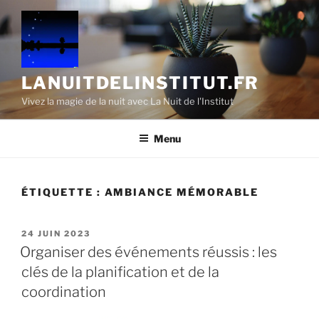
Aller
au
contenu
principal
LANUITDELINSTITUT.FR
Vivez la magie de la nuit avec La Nuit de l'Institut
Menu
ÉTIQUETTE :
AMBIANCE MÉMORABLE
PUBLIÉ
24 JUIN 2023
LE
Organiser des événements réussis : les
clés de la planification et de la
coordination