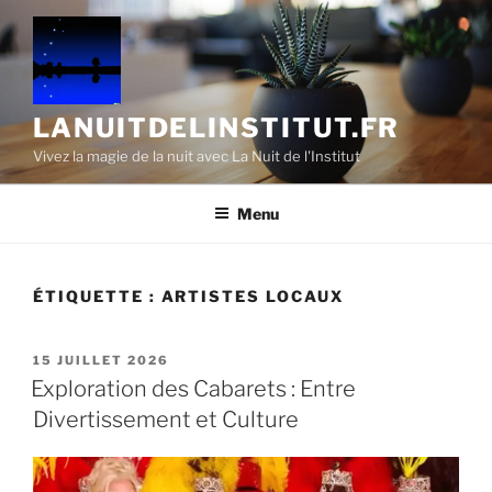
Aller
au
contenu
principal
LANUITDELINSTITUT.FR
Vivez la magie de la nuit avec La Nuit de l'Institut
Menu
ÉTIQUETTE :
ARTISTES LOCAUX
PUBLIÉ
15 JUILLET 2026
LE
Exploration des Cabarets : Entre
Divertissement et Culture