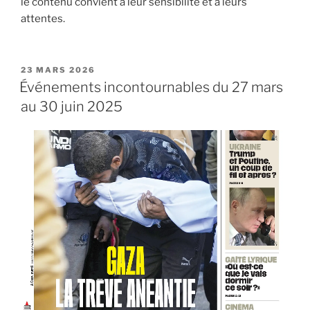
le contenu convient à leur sensibilité et à leurs
attentes.
PUBLIÉ
23 MARS 2026
LE
Événements incontournables du 27 mars
au 30 juin 2025