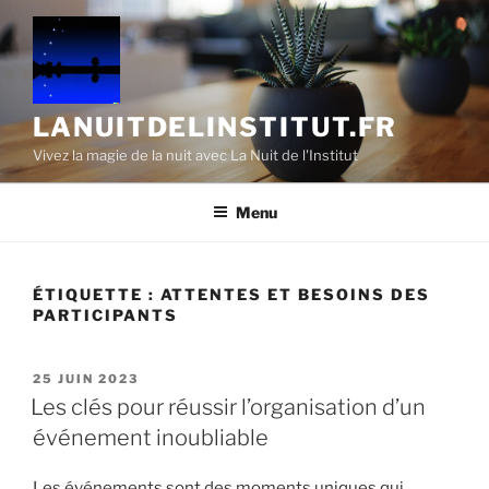
Aller
au
contenu
principal
LANUITDELINSTITUT.FR
Vivez la magie de la nuit avec La Nuit de l'Institut
Menu
ÉTIQUETTE :
ATTENTES ET BESOINS DES
PARTICIPANTS
PUBLIÉ
25 JUIN 2023
LE
Les clés pour réussir l’organisation d’un
événement inoubliable
Les événements sont des moments uniques qui