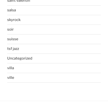
saint valentin
salsa
skyrock
soir
suisse
tsf jazz
Uncategorized
villa
ville