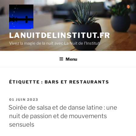
Aller
au
contenu
principal
LANUITDELINSTITUT.FR
Vivez la magie de la nuit avec La Nuit de l'Institut
Menu
ÉTIQUETTE :
BARS ET RESTAURANTS
PUBLIÉ
01 JUIN 2023
LE
Soirée de salsa et de danse latine : une
nuit de passion et de mouvements
sensuels