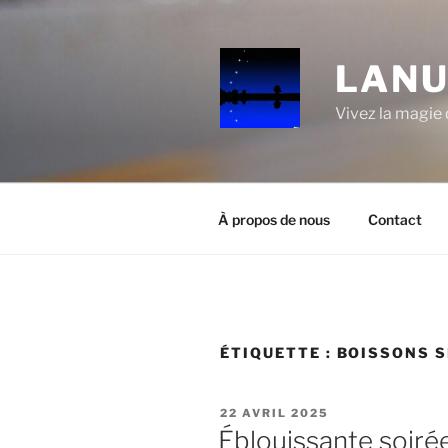
Aller
au
contenu
LANU
principal
Vivez la magie d
À propos de nous
Contact
ÉTIQUETTE :
BOISSONS S
PUBLIÉ
22 AVRIL 2025
LE
Éblouissante soiré