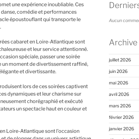
Dernier
omet une expérience inoubliable. Ces
e, danse, comédie et performances
acle époustouflant qui transporte le
Aucun commenta
.
Archive
irées cabaret en Loire-Atlantique sont
haleureuse et leur service attentionné.
occasion spéciale, passer une soirée
juillet 2026
e un moment de divertissement raffiné,
légante et divertissante.
juin 2026
mai 2026
produisent lors de ces soirées captivent
ces dynamiques et leur charisme sur
avril 2026
gneusement chorégraphié et exécuté
mars 2026
tateurs un spectacle haut en couleur et
février 2026
janvier 2026
en Loire-Atlantique sont l’occasion
 et de plonger dans un univers artistique