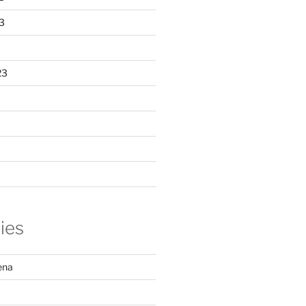
3
23
ies
ena