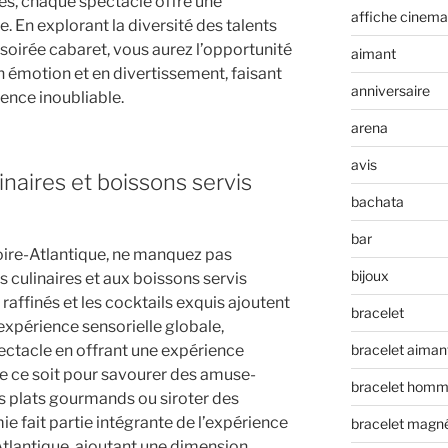
les, chaque spectacle offre une
affiche cinema
. En explorant la diversité des talents
 soirée cabaret, vous aurez l’opportunité
aimant
 émotion et en divertissement, faisant
anniversaire
ience inoubliable.
arena
avis
inaires et boissons servis
bachata
bar
oire-Atlantique, ne manquez pas
bijoux
s culinaires et aux boissons servis
raffinés et les cocktails exquis ajoutent
bracelet
expérience sensorielle globale,
bracelet aiman
ectacle en offrant une expérience
e ce soit pour savourer des amuse-
bracelet hom
s plats gourmands ou siroter des
ie fait partie intégrante de l’expérience
bracelet magn
Atlantique, ajoutant une dimension