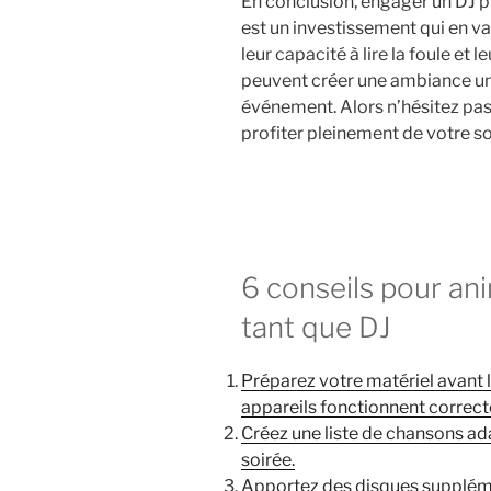
En conclusion, engager un DJ p
est un investissement qui en vau
leur capacité à lire la foule et 
peuvent créer une ambiance u
événement. Alors n’hésitez pas à
profiter pleinement de votre s
6 conseils pour an
tant que DJ
Préparez votre matériel avant la
appareils fonctionnent correc
Créez une liste de chansons ad
soirée.
Apportez des disques suppléme