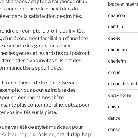
e de chansons adaptée à l’audience et au
bracelet magn
 musique joue un rôle crucial dans la
chanson
e et dans la satisfaction des invités.
chéri fm
endre en compte le profil des invités.
cherie
s, d’un événement familial ou d’une fête
 de connaître les goûts musicaux
cherie fm
r les genres et les artistes qui plairont
demander à vos invités s’ils ont des
cheriefm
commandations spécifiques.
cirque
idérer le thème de la soirée. Si vous
cirque du soleil
r exemple, vous pouvez inclure des
crazy horse
0 pour créer une atmosphère
dansante plus contemporaine, optez pour
cuivre
r vos invités sur la piste.
dance
e une variété de styles musicaux pour
danse
e soit du pop, du rock, du jazz, du hip-hop