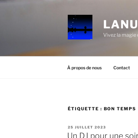
Aller
au
contenu
LANU
principal
Vivez la magie d
À propos de nous
Contact
ÉTIQUETTE :
BON TEMPS
PUBLIÉ
25 JUILLET 2023
LE
Un DJ pour une soir