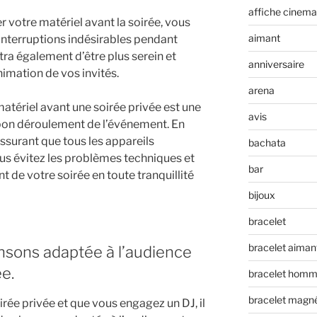
affiche cinema
 votre matériel avant la soirée, vous
aimant
 interruptions indésirables pendant
ra également d’être plus serein et
anniversaire
nimation de vos invités.
arena
atériel avant une soirée privée est une
avis
 bon déroulement de l’événement. En
assurant que tous les appareils
bachata
us évitez les problèmes techniques et
bar
 de votre soirée en toute tranquillité
bijoux
bracelet
bracelet aiman
ansons adaptée à l’audience
ée.
bracelet hom
bracelet magn
rée privée et que vous engagez un DJ, il