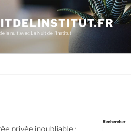
ITDELINSTITUT.FR
e la nuit avec La Nuit de l'Institut
Rechercher
ée privée inoubliable :