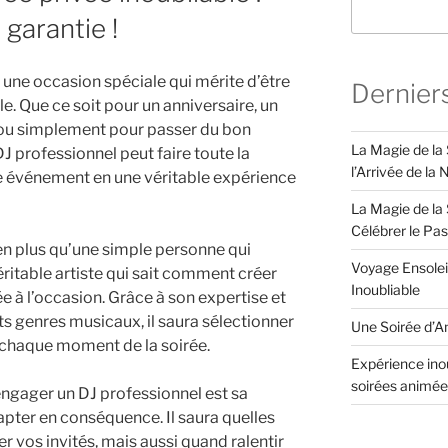
garantie !
 une occasion spéciale qui mérite d’être
Dernier
 Que ce soit pour un anniversaire, un
e ou simplement pour passer du bon
La Magie de la
 professionnel peut faire toute la
l’Arrivée de la
e événement en une véritable expérience
La Magie de la 
Célébrer le Pa
ien plus qu’une simple personne qui
Voyage Ensolei
éritable artiste qui sait comment créer
Inoubliable
 à l’occasion. Grâce à son expertise et
s genres musicaux, il saura sélectionner
Une Soirée d’An
chaque moment de la soirée.
Expérience inou
soirées animée
ngager un DJ professionnel est sa
adapter en conséquence. Il saura quelles
r vos invités, mais aussi quand ralentir