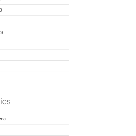
3
23
ies
ena