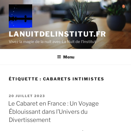
Aller
au
contenu
principal
LANUITDELINSTITUT.FR
Vivez la magie de la nuit avec La Nuit de l'Institut
Menu
ÉTIQUETTE :
CABARETS INTIMISTES
PUBLIÉ
20 JUILLET 2023
LE
Le Cabaret en France : Un Voyage
Éblouissant dans l’Univers du
Divertissement