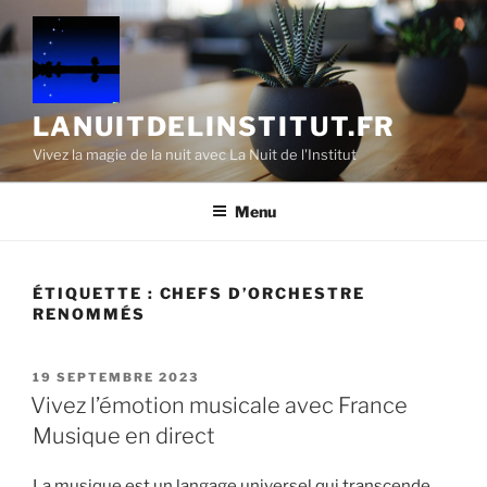
Aller
au
contenu
principal
LANUITDELINSTITUT.FR
Vivez la magie de la nuit avec La Nuit de l'Institut
Menu
ÉTIQUETTE :
CHEFS D’ORCHESTRE
RENOMMÉS
PUBLIÉ
19 SEPTEMBRE 2023
LE
Vivez l’émotion musicale avec France
Musique en direct
La musique est un langage universel qui transcende