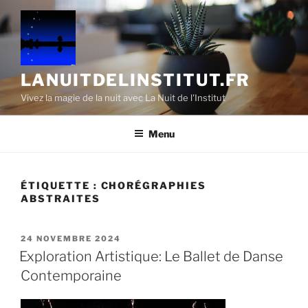
Aller
au
contenu
principal
LANUITDELINSTITUT.FR
Vivez la magie de la nuit avec La Nuit de l'Institut
Menu
ÉTIQUETTE :
CHORÉGRAPHIES
ABSTRAITES
PUBLIÉ
24 NOVEMBRE 2024
LE
Exploration Artistique: Le Ballet de Danse
Contemporaine