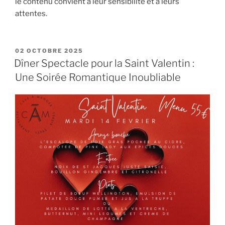
le contenu convient à leur sensibilité et à leurs
attentes.
PUBLIÉ
02 OCTOBRE 2025
LE
Dîner Spectacle pour la Saint Valentin :
Une Soirée Romantique Inoubliable