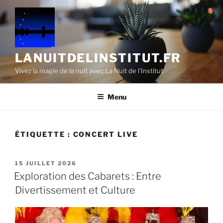
Aller
au
contenu
principal
LANUITDELINSTITUT.FR
Vivez la magie de la nuit avec La Nuit de l'Institut
Menu
ÉTIQUETTE :
CONCERT LIVE
PUBLIÉ
15 JUILLET 2026
LE
Exploration des Cabarets : Entre
Divertissement et Culture