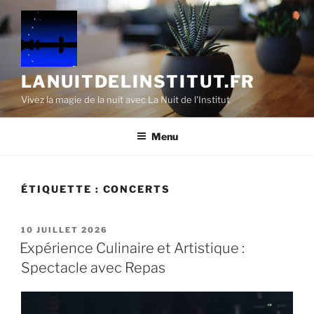
Aller
au
contenu
principal
LANUITDELINSTITUT.FR
Vivez la magie de la nuit avec La Nuit de l'Institut
Menu
ÉTIQUETTE :
CONCERTS
PUBLIÉ
10 JUILLET 2026
LE
Expérience Culinaire et Artistique :
Spectacle avec Repas