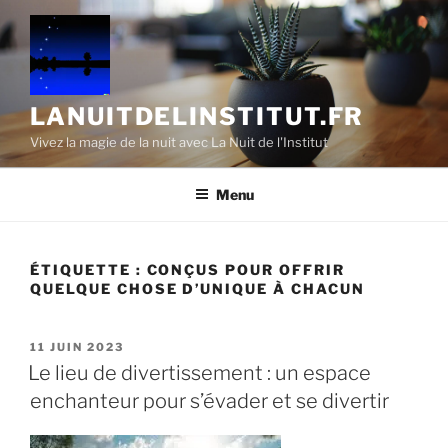
Aller
au
contenu
principal
LANUITDELINSTITUT.FR
Vivez la magie de la nuit avec La Nuit de l'Institut
Menu
ÉTIQUETTE :
CONÇUS POUR OFFRIR
QUELQUE CHOSE D’UNIQUE À CHACUN
PUBLIÉ
11 JUIN 2023
LE
Le lieu de divertissement : un espace
enchanteur pour s’évader et se divertir