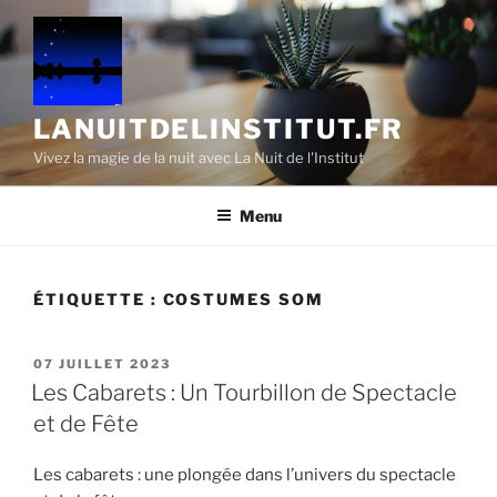
Aller
au
contenu
principal
LANUITDELINSTITUT.FR
Vivez la magie de la nuit avec La Nuit de l'Institut
Menu
ÉTIQUETTE :
COSTUMES SOM
PUBLIÉ
07 JUILLET 2023
LE
Les Cabarets : Un Tourbillon de Spectacle
et de Fête
Les cabarets : une plongée dans l’univers du spectacle