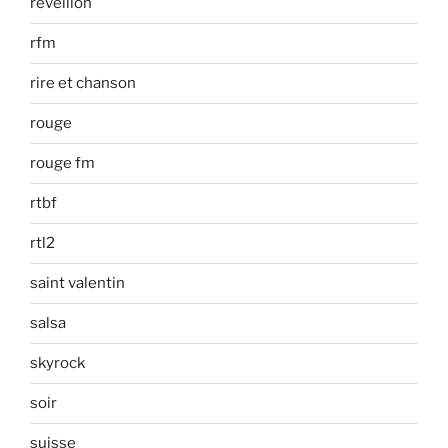
réveillon
rfm
rire et chanson
rouge
rouge fm
rtbf
rtl2
saint valentin
salsa
skyrock
soir
suisse