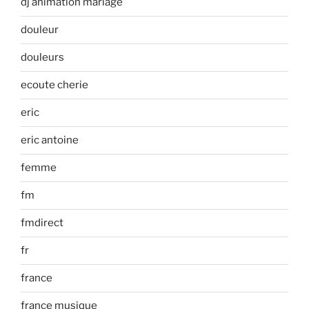
dj animation mariage
douleur
douleurs
ecoute cherie
eric
eric antoine
femme
fm
fmdirect
fr
france
france musique