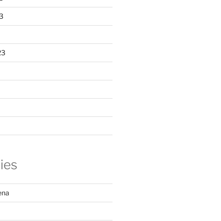
3
23
ies
ena