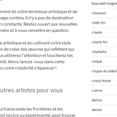
bracelet magn
ment de votre technique artistique et de
chanson
age continu. Il n’y a pas de destination
chéri fm
on constante. Restez ouvert aux nouvelles
ndre et à vous remettre en question.
cherie
cherie fm
artistique et en cultivant votre style
e de créer des œuvres qui reflètent qui
cheriefm
us attirerez l’attention et toucherez les
cirque
ité. Alors, lancez-vous dans cette
z votre créativité s’épanouir !
cirque du soleil
crazy horse
utres artistes pour vous
cuivre
dance
ui transcende les frontières et les
danse
soit novice ou expérimenté, peut trouver