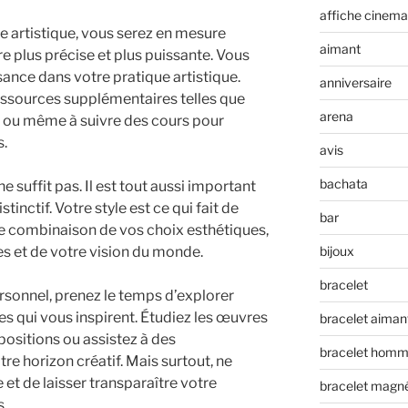
affiche cinema
 artistique, vous serez en mesure
aimant
e plus précise et plus puissante. Vous
ance dans votre pratique artistique.
anniversaire
essources supplémentaires telles que
arena
gne ou même à suivre des cours pour
s.
avis
bachata
 suffit pas. Il est tout aussi important
stinctif. Votre style est ce qui fait de
bar
une combinaison de vos choix esthétiques,
s et de votre vision du monde.
bijoux
bracelet
rsonnel, prenez le temps d’explorer
ues qui vous inspirent. Étudiez les œuvres
bracelet aiman
xpositions ou assistez à des
bracelet hom
re horizon créatif. Mais surtout, ne
 et de laisser transparaître votre
bracelet magn
s.