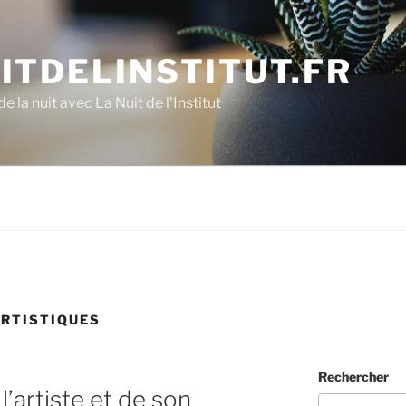
ITDELINSTITUT.FR
e la nuit avec La Nuit de l'Institut
RTISTIQUES
Rechercher
l’artiste et de son