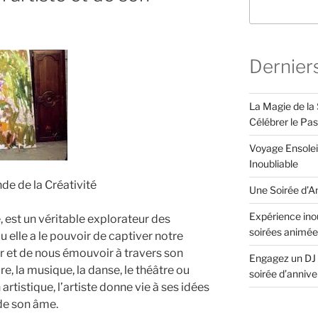
Dernier
La Magie de la 
Célébrer le Pa
Voyage Ensolei
Inoubliable
de de la Créativité
Une Soirée d’An
Expérience inou
, est un véritable explorateur des
soirées animée
ou elle a le pouvoir de captiver notre
hir et de nous émouvoir à travers son
Engagez un DJ 
ure, la musique, la danse, le théâtre ou
soirée d’anniv
rtistique, l’artiste donne vie à ses idées
de son âme.