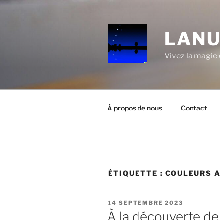
Aller
au
contenu
LANU
principal
Vivez la magie d
À propos de nous
Contact
ÉTIQUETTE :
COULEURS A
PUBLIÉ
14 SEPTEMBRE 2023
LE
À la découverte de 