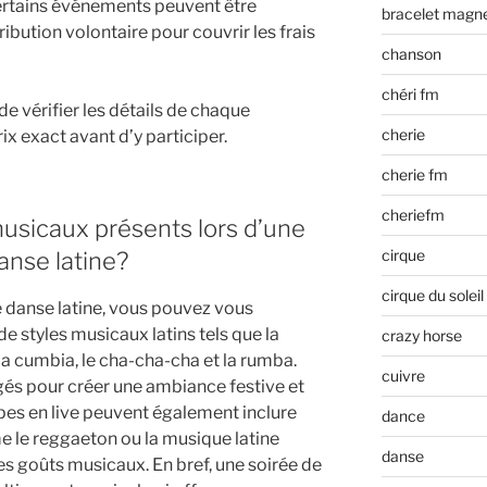
certains événements peuvent être
bracelet magn
bution volontaire pour couvrir les frais
chanson
chéri fm
 vérifier les détails de chaque
cherie
x exact avant d’y participer.
cherie fm
cheriefm
musicaux présents lors d’une
cirque
anse latine?
cirque du soleil
e danse latine, vous pouvez vous
de styles musicaux latins tels que la
crazy horse
 la cumbia, le cha-cha-cha et la rumba.
cuivre
és pour créer une ambiance festive et
upes en live peuvent également inclure
dance
le reggaeton ou la musique latine
danse
les goûts musicaux. En bref, une soirée de