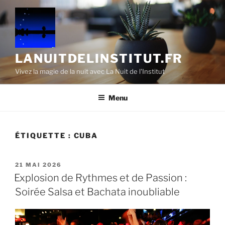
Aller
au
contenu
principal
LANUITDELINSTITUT.FR
Vivez la magie de la nuit avec La Nuit de l'Institut
Menu
ÉTIQUETTE :
CUBA
PUBLIÉ
21 MAI 2026
LE
Explosion de Rythmes et de Passion :
Soirée Salsa et Bachata inoubliable