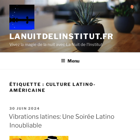
Aller
au
contenu
principal
LANUITDELINSTITUT.FR
Vivez la magie de la nuit avec La Nuit de l'Institut
Menu
ÉTIQUETTE :
CULTURE LATINO-
AMÉRICAINE
PUBLIÉ
30 JUIN 2024
LE
Vibrations latines: Une Soirée Latino
Inoubliable