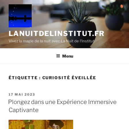
Aller
au
contenu
principal
LANUITDELINSTITUT.FR
Vivez la magie de la nuit avec La Nuit de l'Institut
Menu
ÉTIQUETTE :
CURIOSITÉ ÉVEILLÉE
PUBLIÉ
17 MAI 2023
LE
Plongez dans une Expérience Immersive
Captivante