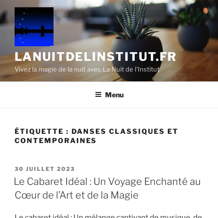
Aller
au
contenu
principal
LANUITDELINSTITUT.FR
Vivez la magie de la nuit avec La Nuit de l'Institut
Menu
ÉTIQUETTE :
DANSES CLASSIQUES ET
CONTEMPORAINES
PUBLIÉ
30 JUILLET 2023
LE
Le Cabaret Idéal : Un Voyage Enchanté au
Cœur de l’Art et de la Magie
Le cabaret idéal : Un mélange captivant de musique, de