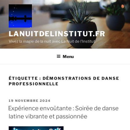
Aller
au
contenu
principal
LANUITDELINSTITUT.FR
Vivez la magie de la nuit avec La Nuit de l'Institut
Menu
ÉTIQUETTE :
DÉMONSTRATIONS DE DANSE
PROFESSIONNELLE
PUBLIÉ
19 NOVEMBRE 2024
LE
Expérience envoûtante : Soirée de danse
latine vibrante et passionnée