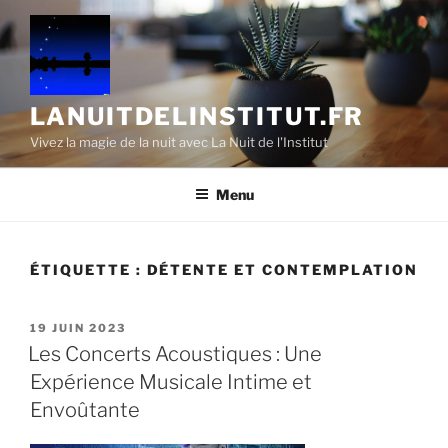
Aller
au
contenu
principal
LANUITDELINSTITUT.FR
Vivez la magie de la nuit avec La Nuit de l'Institut
Menu
ÉTIQUETTE :
DÉTENTE ET CONTEMPLATION
PUBLIÉ
19 JUIN 2023
LE
Les Concerts Acoustiques : Une
Expérience Musicale Intime et
Envoûtante