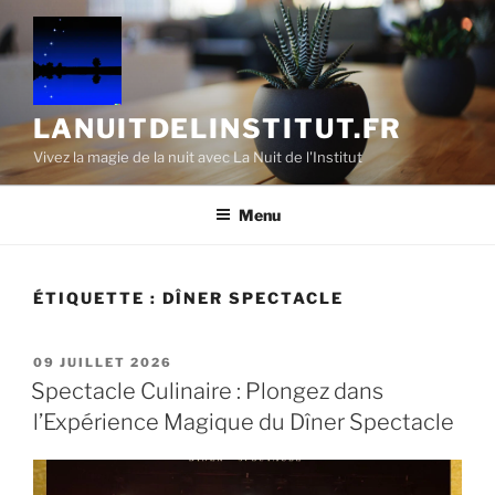
Aller
au
contenu
principal
LANUITDELINSTITUT.FR
Vivez la magie de la nuit avec La Nuit de l'Institut
Menu
ÉTIQUETTE :
DÎNER SPECTACLE
PUBLIÉ
09 JUILLET 2026
LE
Spectacle Culinaire : Plongez dans
l’Expérience Magique du Dîner Spectacle