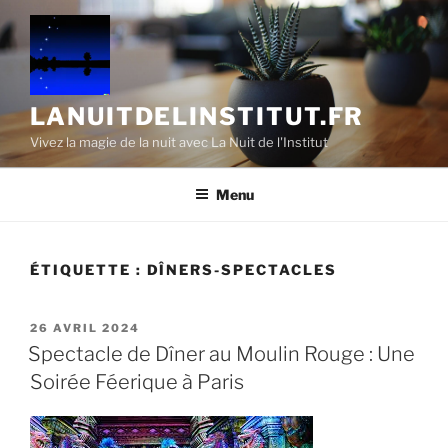
Aller
au
contenu
principal
LANUITDELINSTITUT.FR
Vivez la magie de la nuit avec La Nuit de l'Institut
Menu
ÉTIQUETTE :
DÎNERS-SPECTACLES
PUBLIÉ
26 AVRIL 2024
LE
Spectacle de Dîner au Moulin Rouge : Une
Soirée Féerique à Paris