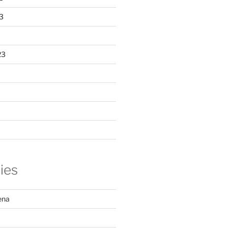
3
23
ies
ena