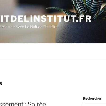
ITDELINSTITUT.FR
e la nuit avec La Nuit de l'Institut
R
Rechercher
issement : Soirée