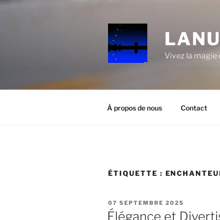
Aller
au
contenu
LANU
principal
Vivez la magie d
À propos de nous
Contact
ÉTIQUETTE :
ENCHANTEU
PUBLIÉ
07 SEPTEMBRE 2025
LE
Élégance et Divert