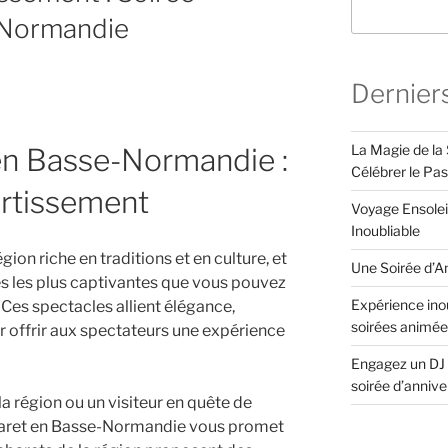
-Normandie
Dernier
La Magie de la 
en Basse-Normandie :
Célébrer le Pa
ertissement
Voyage Ensolei
Inoubliable
on riche en traditions et en culture, et
Une Soirée d’An
s les plus captivantes que vous pouvez
Expérience inou
. Ces spectacles allient élégance,
soirées animée
 offrir aux spectateurs une expérience
Engagez un DJ 
soirée d’anniv
a région ou un visiteur en quête de
abaret en Basse-Normandie vous promet