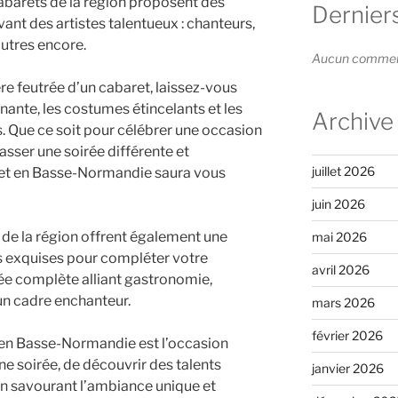
barets de la région proposent des
Dernier
ant des artistes talentueux : chanteurs,
autres encore.
Aucun commenta
e feutrée d’un cabaret, laissez-vous
nante, les costumes étincelants et les
Archive
 Que ce soit pour célébrer une occasion
sser une soirée différente et
juillet 2026
aret en Basse-Normandie saura vous
juin 2026
de la région offrent également une
mai 2026
ns exquises pour compléter votre
avril 2026
rée complète alliant gastronomie,
un cadre enchanteur.
mars 2026
février 2026
en Basse-Normandie est l’occasion
ne soirée, de découvrir des talents
janvier 2026
 en savourant l’ambiance unique et