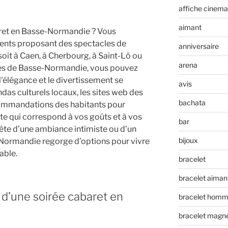
affiche cinema
aimant
aret en Basse-Normandie ? Vous
ments proposant des spectacles de
anniversaire
soit à Caen, à Cherbourg, à Saint-Lô ou
arena
ques de Basse-Normandie, vous pouvez
l’élégance et le divertissement se
avis
das culturels locaux, les sites web des
bachata
ommandations des habitants pour
ite qui correspond à vos goûts et à vos
bar
ête d’une ambiance intimiste ou d’un
bijoux
-Normandie regorge d’options pour vivre
able.
bracelet
bracelet aiman
 d’une soirée cabaret en
bracelet hom
bracelet magn