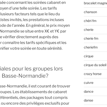
e concernant les soirées cabaret en
bracelet magn
en d’une telle soirée. Les tarifs
chanson
usieurs facteurs tels que le lieu du
stes invités, les prestations incluses
chéri fm
riode de l’année. En général, le prix moyen
cherie
Normandie se situe entre X€ et Y€ par
e vérifier directement auprès des
cherie fm
connaître les tarifs spécifiques et les
cheriefm
ifier votre soirée en toute sérénité.
cirque
cirque du soleil
ciales pour les groupes lors
crazy horse
en Basse-Normandie?
cuivre
sse-Normandie, il est courant de trouver
dance
groupes. Les établissements de cabaret
éférentiels, des packages tout compris
danse
e, ou encore des privilèges exclusifs pour