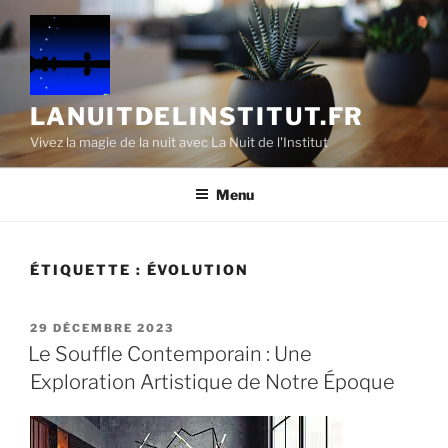
Aller
au
contenu
principal
LANUITDELINSTITUT.FR
Vivez la magie de la nuit avec La Nuit de l'Institut
Menu
ÉTIQUETTE :
ÉVOLUTION
PUBLIÉ
29 DÉCEMBRE 2023
LE
Le Souffle Contemporain : Une
Exploration Artistique de Notre Époque