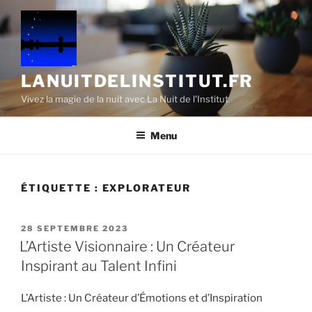
Aller
au
contenu
principal
LANUITDELINSTITUT.FR
Vivez la magie de la nuit avec La Nuit de l'Institut
Menu
ÉTIQUETTE :
EXPLORATEUR
PUBLIÉ
28 SEPTEMBRE 2023
LE
L’Artiste Visionnaire : Un Créateur
Inspirant au Talent Infini
L’Artiste : Un Créateur d’Émotions et d’Inspiration