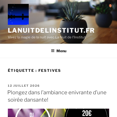
Aller
au
contenu
principal
LANUITDELINSTITUT.FR
Vivez la magie de la nuit avec La Nuit de l'Institut
Menu
ÉTIQUETTE :
FESTIVES
PUBLIÉ
12 JUILLET 2026
LE
Plongez dans l’ambiance enivrante d’une
soirée dansante!