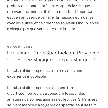
la connexion avec votre partenaire. Laissez-vous aller,
profitez du moment présent et appréciez chaque
mouvement, même s’il n’est pas parfait. L’important
est de s’amuser, de partager la musique et la danse
avec les autres, et de créer des souvenirs inoubliables
à chaque pas que vous faites sur la piste.
PUBLIÉ
07 AOÛT 2023
LE
Le Cabaret Dîner-Spectacle en Province :
Une Soirée Magique à ne pas Manquer !
Le cabaret dîner-spectacle en province : une
expérience inoubliable
Le cabaret dîner-spectacle est une forme de
divertissement qui a su conquérir le cœur des
amateurs de soirées animées et festives. Si Paris est
souvent associée à ce genre de spectacles, il ne faut