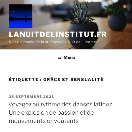
Aller
au
contenu
principal
LANUITDELINSTITUT.FR
Vivez la magie de la nuit avec La Nuit de l'Institut
Menu
ÉTIQUETTE :
GRÂCE ET SENSUALITÉ
PUBLIÉ
25 SEPTEMBRE 2023
LE
Voyagez au rythme des danses latines :
Une explosion de passion et de
mouvements envoûtants