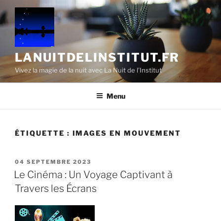
Aller
au
contenu
principal
LANUITDELINSTITUT.FR
Vivez la magie de la nuit avec La Nuit de l'Institut
Menu
ÉTIQUETTE :
IMAGES EN MOUVEMENT
PUBLIÉ
04 SEPTEMBRE 2023
LE
Le Cinéma : Un Voyage Captivant à
Travers les Écrans