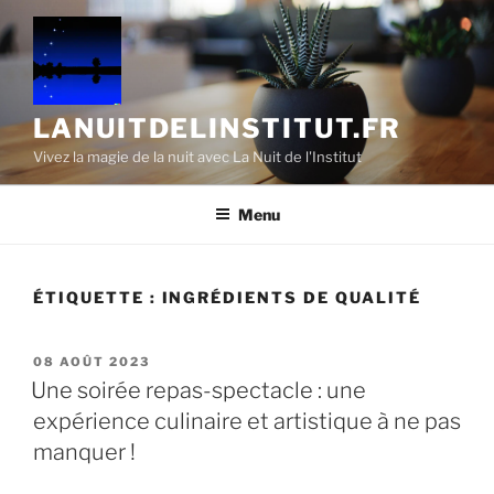
Aller
au
contenu
principal
LANUITDELINSTITUT.FR
Vivez la magie de la nuit avec La Nuit de l'Institut
Menu
ÉTIQUETTE :
INGRÉDIENTS DE QUALITÉ
PUBLIÉ
08 AOÛT 2023
LE
Une soirée repas-spectacle : une
expérience culinaire et artistique à ne pas
manquer !