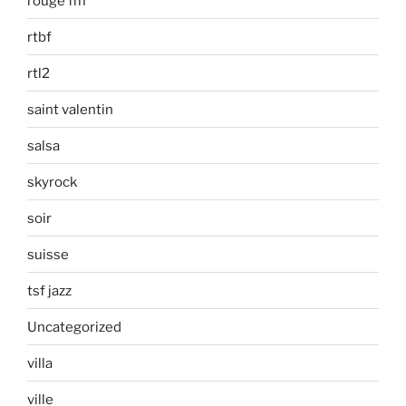
rouge fm
rtbf
rtl2
saint valentin
salsa
skyrock
soir
suisse
tsf jazz
Uncategorized
villa
ville