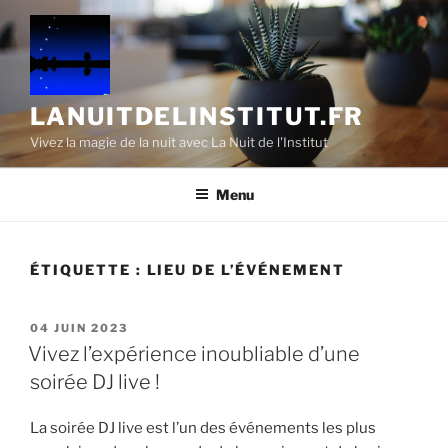
Aller
au
contenu
principal
LANUITDELINSTITUT.FR
Vivez la magie de la nuit avec La Nuit de l'Institut
Menu
ÉTIQUETTE :
LIEU DE L’ÉVÉNEMENT
PUBLIÉ
04 JUIN 2023
LE
Vivez l’expérience inoubliable d’une
soirée DJ live !
La soirée DJ live est l’un des événements les plus