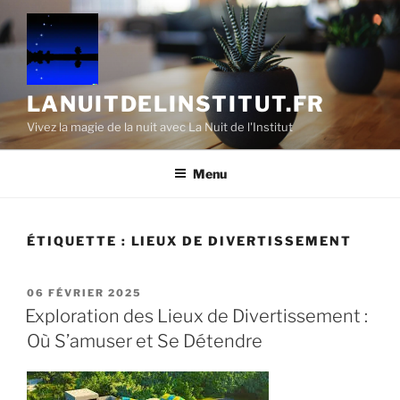
Aller
au
contenu
principal
LANUITDELINSTITUT.FR
Vivez la magie de la nuit avec La Nuit de l'Institut
Menu
ÉTIQUETTE :
LIEUX DE DIVERTISSEMENT
PUBLIÉ
06 FÉVRIER 2025
LE
Exploration des Lieux de Divertissement :
Où S’amuser et Se Détendre