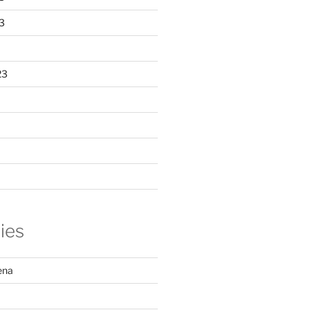
3
23
ies
ena