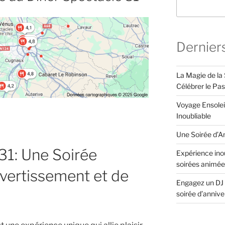
Dernier
La Magie de la 
Célébrer le Pa
Voyage Ensolei
Inoubliable
Une Soirée d’An
31: Une Soirée
Expérience inou
soirées animée
ivertissement et de
Engagez un DJ 
soirée d’anniv