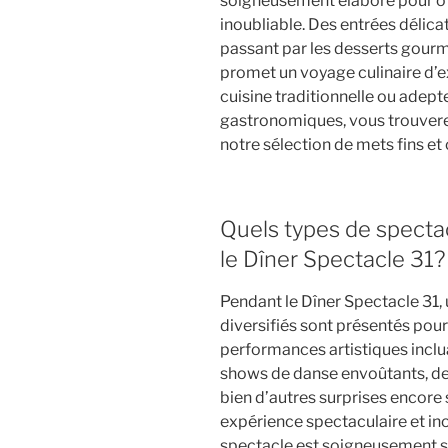
soigneusement élaboré pour o
inoubliable. Des entrées délicat
passant par les desserts gourm
promet un voyage culinaire d’
cuisine traditionnelle ou adep
gastronomiques, vous trouver
notre sélection de mets fins et c
Quels types de specta
le Dîner Spectacle 31?
Pendant le Dîner Spectacle 31, 
diversifiés sont présentés pour 
performances artistiques inclu
shows de danse envoûtants, de
bien d’autres surprises encore
expérience spectaculaire et ino
spectacle est soigneusement s