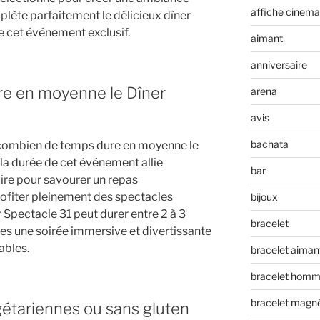
affiche cinema
lète parfaitement le délicieux dîner
 cet événement exclusif.
aimant
anniversaire
e en moyenne le Dîner
arena
avis
bachata
 combien de temps dure en moyenne le
 la durée de cet événement allie
bar
ire pour savourer un repas
ofiter pleinement des spectacles
bijoux
 Spectacle 31 peut durer entre 2 à 3
bracelet
ves une soirée immersive et divertissante
ables.
bracelet aiman
bracelet hom
bracelet magn
égétariennes ou sans gluten