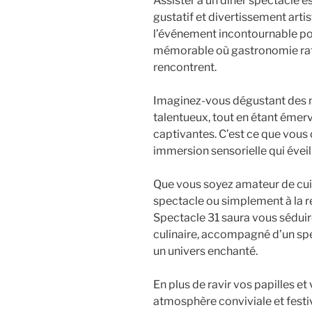
Assister à un dîner spectacle es
gustatif et divertissement arti
l’événement incontournable po
mémorable où gastronomie raff
rencontrent.
Imaginez-vous dégustant des m
talentueux, tout en étant émer
captivantes. C’est ce que vous 
immersion sensorielle qui éveil
Que vous soyez amateur de cuisi
spectacle ou simplement à la re
Spectacle 31 saura vous séduir
culinaire, accompagné d’un spe
un univers enchanté.
En plus de ravir vos papilles et
atmosphère conviviale et festiv