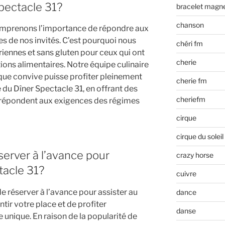
pectacle 31?
bracelet magn
chanson
omprenons l’importance de répondre aux
s de nos invités. C’est pourquoi nous
chéri fm
ennes et sans gluten pour ceux qui ont
cherie
ions alimentaires. Notre équipe culinaire
aque convive puisse profiter pleinement
cherie fm
du Dîner Spectacle 31, en offrant des
cheriefm
i répondent aux exigences des régimes
cirque
cirque du soleil
server à l’avance pour
crazy horse
tacle 31?
cuivre
 réserver à l’avance pour assister au
dance
tir votre place et de profiter
danse
 unique. En raison de la popularité de