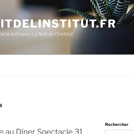
ITDELINSTITUT.FR
e la nuit avec La Nuit de l'Institut
S
Rechercher
 au Dîner Spectacle 31