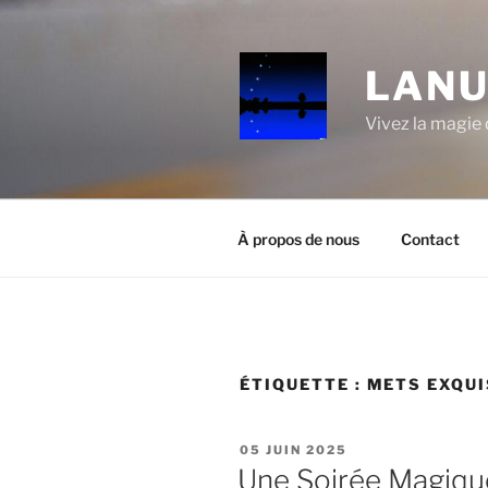
Aller
au
contenu
LANU
principal
Vivez la magie d
À propos de nous
Contact
ÉTIQUETTE :
METS EXQUI
PUBLIÉ
05 JUIN 2025
LE
Une Soirée Magique