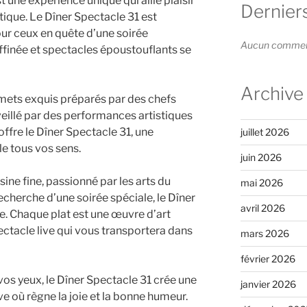
t une expérience unique qui allie plaisir
Dernier
stique. Le Dîner Spectacle 31 est
ur ceux en quête d’une soirée
Aucun commenta
inée et spectacles époustouflants se
Archive
ets exquis préparés par des chefs
veillé par des performances artistiques
offre le Dîner Spectacle 31, une
juillet 2026
le tous vos sens.
juin 2026
ne fine, passionné par les arts du
mai 2026
cherche d’une soirée spéciale, le Dîner
avril 2026
e. Chaque plat est une œuvre d’art
ctacle live qui vous transportera dans
mars 2026
février 2026
 vos yeux, le Dîner Spectacle 31 crée une
janvier 2026
e où règne la joie et la bonne humeur.