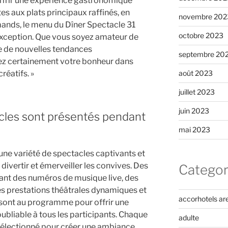
ffrir une expérience gastronomique
es aux plats principaux raffinés, en
novembre 202
ands, le menu du Dîner Spectacle 31
octobre 2023
exception. Que vous soyez amateur de
te de nouvelles tendances
septembre 20
ez certainement votre bonheur dans
réatifs. »
août 2023
juillet 2023
juin 2023
cles sont présentés pendant
mai 2023
une variété de spectacles captivants et
divertir et émerveiller les convives. Des
Categor
ant des numéros de musique live, des
s prestations théâtrales dynamiques et
accorhotels ar
 sont au programme pour offrir une
ubliable à tous les participants. Chaque
adulte
électionné pour créer une ambiance