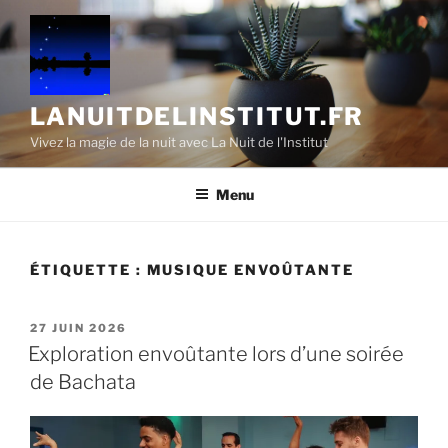
Aller
au
contenu
principal
LANUITDELINSTITUT.FR
Vivez la magie de la nuit avec La Nuit de l'Institut
Menu
ÉTIQUETTE :
MUSIQUE ENVOÛTANTE
PUBLIÉ
27 JUIN 2026
LE
Exploration envoûtante lors d’une soirée
de Bachata