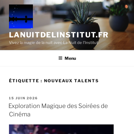
Aller
au
contenu
principal
LANUITDELINSTITUT.FR
Vivez la magie de la nuit avec La Nuit de l'Institut
Menu
ÉTIQUETTE :
NOUVEAUX TALENTS
PUBLIÉ
15 JUIN 2026
LE
Exploration Magique des Soirées de
Cinéma