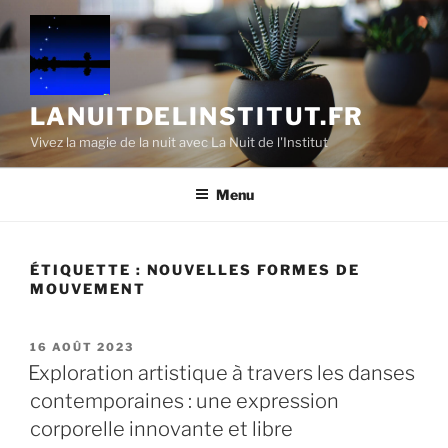
Aller
au
contenu
principal
LANUITDELINSTITUT.FR
Vivez la magie de la nuit avec La Nuit de l'Institut
Menu
ÉTIQUETTE :
NOUVELLES FORMES DE
MOUVEMENT
PUBLIÉ
16 AOÛT 2023
LE
Exploration artistique à travers les danses
contemporaines : une expression
corporelle innovante et libre