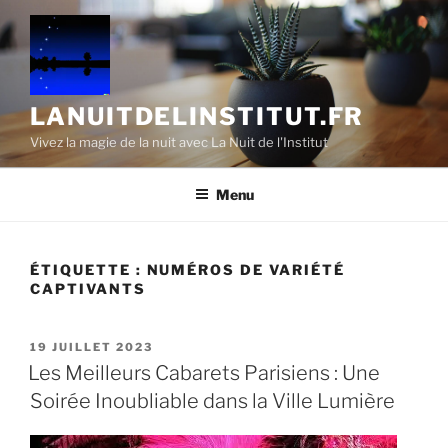
Aller
au
contenu
principal
LANUITDELINSTITUT.FR
Vivez la magie de la nuit avec La Nuit de l'Institut
Menu
ÉTIQUETTE :
NUMÉROS DE VARIÉTÉ
CAPTIVANTS
PUBLIÉ
19 JUILLET 2023
LE
Les Meilleurs Cabarets Parisiens : Une
Soirée Inoubliable dans la Ville Lumière