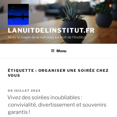
Aller
au
contenu
principal
LANUITDELINSTITUT.FR
Vivez la magie de la nuit avec La Nuit de l'Institut
Menu
ÉTIQUETTE :
ORGANISER UNE SOIRÉE CHEZ
VOUS
PUBLIÉ
09 JUILLET 2023
LE
Vivez des soirées inoubliables :
convivialité, divertissement et souvenirs
garantis !