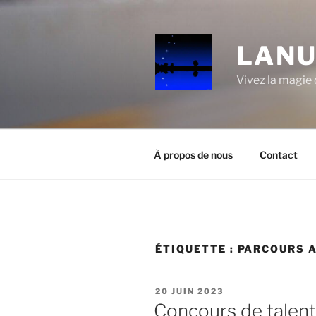
Aller
au
contenu
LANU
principal
Vivez la magie d
À propos de nous
Contact
ÉTIQUETTE :
PARCOURS A
PUBLIÉ
20 JUIN 2023
LE
Concours de talent 