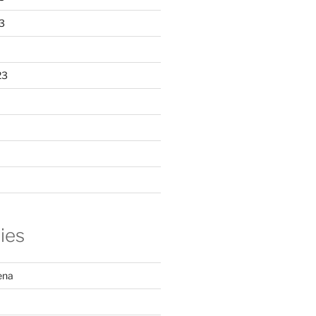
3
23
ies
ena