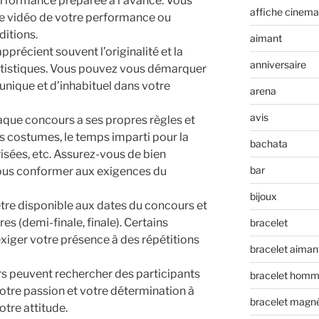
erformance préparée à l’avance. Vous
affiche cinema
e vidéo de votre performance ou
ditions.
aimant
apprécient souvent l’originalité et la
anniversaire
rtistiques. Vous pouvez vous démarquer
nique et d’inhabituel dans votre
arena
avis
aque concours a ses propres règles et
 costumes, le temps imparti pour la
bachata
isées, etc. Assurez-vous de bien
bar
ous conformer aux exigences du
bijoux
être disponible aux dates du concours et
es (demi-finale, finale). Certains
bracelet
iger votre présence à des répétitions
bracelet aiman
s peuvent rechercher des participants
bracelet hom
tre passion et votre détermination à
bracelet magn
tre attitude.