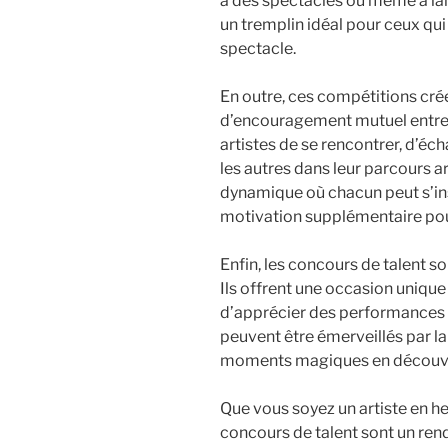
à des spectacles ou même à lanc
un tremplin idéal pour ceux qu
spectacle.
En outre, ces compétitions cr
d’encouragement mutuel entre l
artistes de se rencontrer, d’éch
les autres dans leur parcours 
dynamique où chacun peut s’ins
motivation supplémentaire pou
Enfin, les concours de talent s
Ils offrent une occasion uniqu
d’apprécier des performances a
peuvent être émerveillés par la 
moments magiques en découvra
Que vous soyez un artiste en he
concours de talent sont un ren