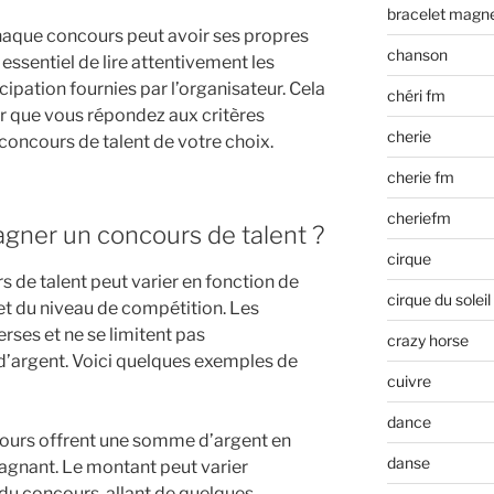
bracelet magn
chaque concours peut avoir ses propres
chanson
c essentiel de lire attentivement les
cipation fournies par l’organisateur. Cela
chéri fm
r que vous répondez aux critères
cherie
concours de talent de votre choix.
cherie fm
cheriefm
gagner un concours de talent ?
cirque
 de talent peut varier en fonction de
cirque du soleil
et du niveau de compétition. Les
ses et ne se limitent pas
crazy horse
’argent. Voici quelques exemples de
cuivre
dance
cours offrent une somme d’argent en
danse
agnant. Le montant peut varier
du concours, allant de quelques