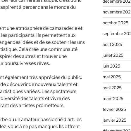
er leur carrière artistique. C’est donc
décembre 202
i aspirent à percer dans le monde du
novembre 202
octobre 2025
éent une atmosphère de camaraderie et
septembre 20
es participants. Ils permettent aux
anger des idées et de se soutenir les uns
août 2025
artistique. Cela crée une communauté
juillet 2025
pirer des autres et trouver une
r poursuivre ses rêves.
juin 2025
mai 2025
ont également très appréciés du public.
e de découvrir de nouveaux talents et
avril 2025
rtistiques variées. Les spectateurs
diversité des talents et vivre des
mars 2025
nt des artistes prometteurs.
février 2025
rbe ou un amateur passionné d’art, les
janvier 2025
dez-vous à ne pas manquer. Ils offrent
décembre 202