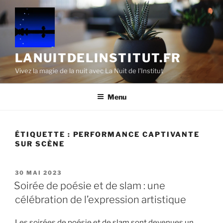
Aller
au
contenu
principal
LANUITDELINSTITUT.FR
Vivez la magie de la nuit avec La Nuit de l'Institut
Menu
ÉTIQUETTE :
PERFORMANCE CAPTIVANTE
SUR SCÈNE
PUBLIÉ
30 MAI 2023
LE
Soirée de poésie et de slam : une
célébration de l’expression artistique
Les soirées de poésie et de slam sont devenues un