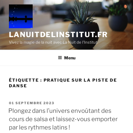
Aller
au
contenu
principal
LANUITDELINSTITUT.FR
Vivez la magie de la nuit avec La Nuit de l'Institut
Menu
ÉTIQUETTE :
PRATIQUE SUR LA PISTE DE
DANSE
PUBLIÉ
01 SEPTEMBRE 2023
LE
Plongez dans l’univers envoûtant des
cours de salsa et laissez-vous emporter
par les rythmes latins !