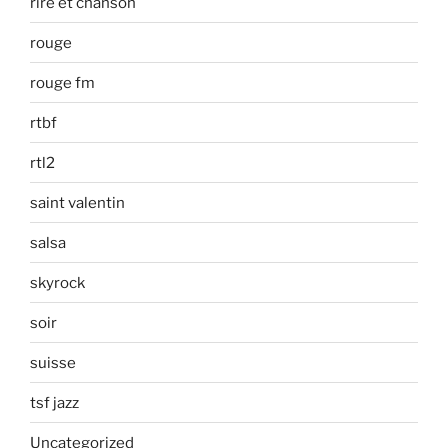
rire et chanson
rouge
rouge fm
rtbf
rtl2
saint valentin
salsa
skyrock
soir
suisse
tsf jazz
Uncategorized