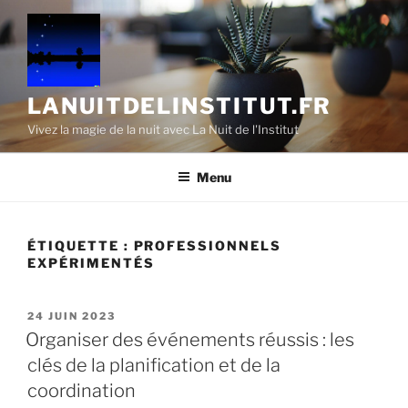
Aller
au
contenu
principal
LANUITDELINSTITUT.FR
Vivez la magie de la nuit avec La Nuit de l'Institut
Menu
ÉTIQUETTE :
PROFESSIONNELS
EXPÉRIMENTÉS
PUBLIÉ
24 JUIN 2023
LE
Organiser des événements réussis : les
clés de la planification et de la
coordination