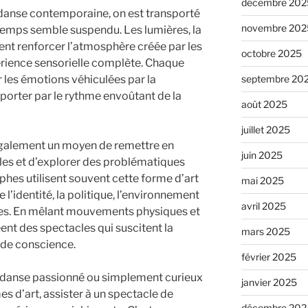
décembre 202
 danse contemporaine, on est transporté
novembre 202
temps semble suspendu. Les lumières, la
nt renforcer l’atmosphère créée par les
octobre 2025
érience sensorielle complète. Chaque
r les émotions véhiculées par la
septembre 20
porter par le rythme envoûtant de la
août 2025
juillet 2025
galement un moyen de remettre en
juin 2025
les et d’explorer des problématiques
hes utilisent souvent cette forme d’art
mai 2025
 l’identité, la politique, l’environnement
avril 2025
nes. En mêlant mouvements physiques et
réent des spectacles qui suscitent la
mars 2025
e de conscience.
février 2025
 danse passionné ou simplement curieux
janvier 2025
s d’art, assister à un spectacle de
décembre 202