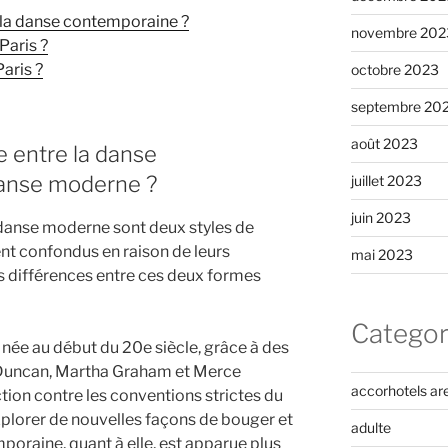
 la danse contemporaine ?
novembre 202
Paris ?
aris ?
octobre 2023
septembre 20
août 2023
e entre la danse
danse moderne ?
juillet 2023
juin 2023
danse moderne sont deux styles de
ent confondus en raison de leurs
mai 2023
les différences entre ces deux formes
Categor
 née au début du 20e siècle, grâce à des
 Duncan, Martha Graham et Merce
accorhotels ar
tion contre les conventions strictes du
xplorer de nouvelles façons de bouger et
adulte
poraine, quant à elle, est apparue plus