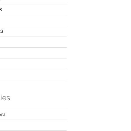
3
23
ies
ena