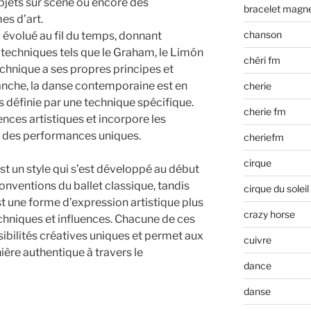
’objets sur scène ou encore des
bracelet magn
es d’art.
chanson
 évolué au fil du temps, donnant
t techniques tels que le Graham, le Limón
chéri fm
chnique a ses propres principes et
anche, la danse contemporaine est en
cherie
s définie par une technique spécifique.
cherie fm
uences artistiques et incorpore les
r des performances uniques.
cheriefm
cirque
t un style qui s’est développé au début
onventions du ballet classique, tandis
cirque du soleil
 une forme d’expression artistique plus
crazy horse
echniques et influences. Chacune de ces
ibilités créatives uniques et permet aux
cuivre
ère authentique à travers le
dance
danse