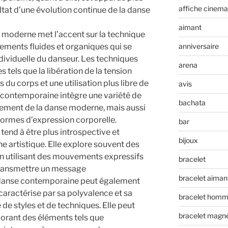
affiche cinema
sultat d’une évolution continue de la danse
aimant
 moderne met l’accent sur la technique
vements fluides et organiques qui se
anniversaire
dividuelle du danseur. Les techniques
arena
 tels que la libération de la tension
s du corps et une utilisation plus libre de
avis
e contemporaine intègre une variété de
bachata
ement de la danse moderne, mais aussi
 formes d’expression corporelle.
bar
end à être plus introspective et
bijoux
 artistique. Elle explore souvent des
en utilisant des mouvements expressifs
bracelet
 transmettre un message
bracelet aiman
danse contemporaine peut également
 caractérise par sa polyvalence et sa
bracelet hom
de styles et de techniques. Elle peut
bracelet magn
porant des éléments tels que