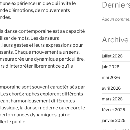
Dernier
 une expérience unique qui invite le
monde d’émotions, de mouvements
ondes.
Aucun commenta
 la danse contemporaine est sa capacité
Archive
tiliser de mots. Les danseurs
leurs gestes et leurs expressions pour
ssants. Chaque mouvement a un sens,
juillet 2026
anseurs crée une dynamique particulière,
s d’interpréter librement ce qu’ils
juin 2026
mai 2026
mporaine sont souvent caractérisés par
avril 2026
té. Les chorégraphes explorent différents
mars 2026
eant harmonieusement différentes
 classique, la danse moderne ou encore le
février 2026
s performances dynamiques qui ne
janvier 2026
er le public.