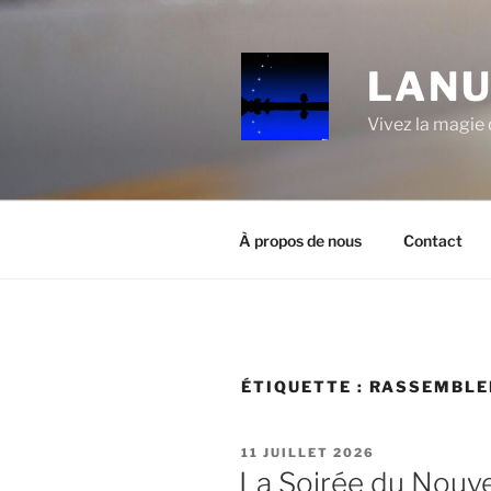
Aller
au
contenu
LANU
principal
Vivez la magie d
À propos de nous
Contact
ÉTIQUETTE :
RASSEMBLE
PUBLIÉ
11 JUILLET 2026
LE
La Soirée du Nouvel