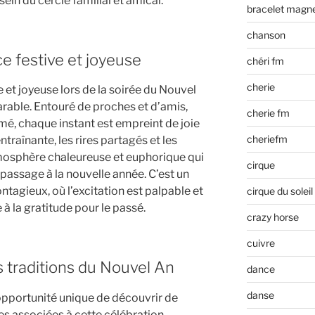
sein du cercle familial et amical.
bracelet magn
chanson
e festive et joyeuse
chéri fm
cherie
 et joyeuse lors de la soirée du Nouvel
rable. Entouré de proches et d’amis,
cherie fm
mé, chaque instant est empreint de joie
cheriefm
traînante, les rires partagés et les
osphère chaleureuse et euphorique qui
cirque
 passage à la nouvelle année. C’est un
tagieux, où l’excitation est palpable et
cirque du soleil
 à la gratitude pour le passé.
crazy horse
cuivre
 traditions du Nouvel An
dance
danse
’opportunité unique de découvrir de
es associées à cette célébration