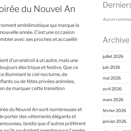
Dernier
Soirée du Nouvel An
Aucun commenta
n moment emblématique qui marque la
a nouvelle année. C’est une occasion
Archive
embler avec ses proches et accueillir
juillet 2026
ient d’un endroit à un autre, mais une
toujours électrique et festive. Que ce
juin 2026
ce illuminant le ciel nocturne, de
mai 2026
lants ou de fêtes privées animées,
n de marquer cette transition
avril 2026
mars 2026
soirée du Nouvel An sont nombreuses et
février 2026
 de porter des vêtements élégants et
janvier 2026
 renouveau, tandis que d’autres préfèrent
ns qu’ils souhaitent prendre pour l’année