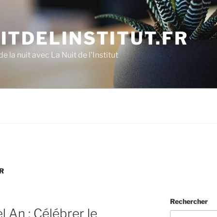
ITDELINSTITUT.FR
e la nuit avec La Nuit de l'Institut
R
Rechercher
 An : Célébrer le