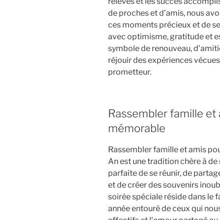
relevés et les succès accompli
de proches et d’amis, nous avo
ces moments précieux et de se 
avec optimisme, gratitude et es
symbole de renouveau, d’amitié
réjouir des expériences vécues 
prometteur.
Rassembler famille et
mémorable
Rassembler famille et amis po
An est une tradition chère à d
parfaite de se réunir, de parta
et de créer des souvenirs inou
soirée spéciale réside dans le f
année entouré de ceux qui nous 