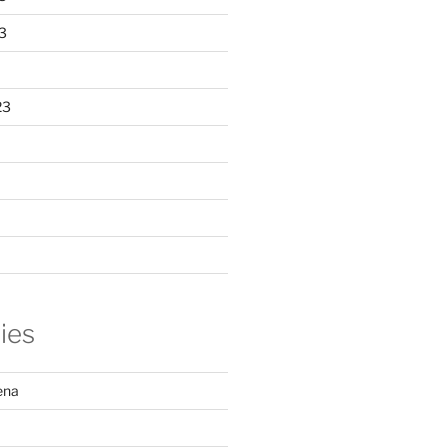
3
23
ies
ena