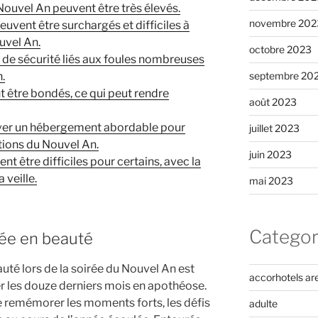
Nouvel An peuvent être très élevés.
novembre 202
uvent être surchargés et difficiles à
uvel An.
octobre 2023
s de sécurité liés aux foules nombreuses
.
septembre 20
nt être bondés, ce qui peut rendre
août 2023
trouver un hébergement abordable pour
juillet 2023
ations du Nouvel An.
juin 2023
t être difficiles pour certains, avec la
 veille.
mai 2023
Categor
nnée en beauté
auté lors de la soirée du Nouvel An est
accorhotels ar
r les douze derniers mois en apothéose.
e remémorer les moments forts, les défis
adulte