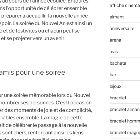
s au cours de l’année écoulée. Entourés
affiche cinema
ns l’opportunité de célébrer ensemble
préparer à accueillir la nouvelle année
aimant
poir. La soirée du Nouvel An est ainsi un
anniversaire
 et de festivités où chacun peut se
et se projeter vers un avenir
arena
avis
bachata
 amis pour une soirée
bar
bijoux
ur une soirée mémorable lors du Nouvel
bracelet
e nombreuses personnes. C’est l’occasion
bracelet aiman
ger des moments de joie et de complicité,
bliables ensemble. La magie de cette
bracelet hom
ait de célébrer le passage à la nouvelle
sont chers, renforçant ainsi les liens
bracelet magn