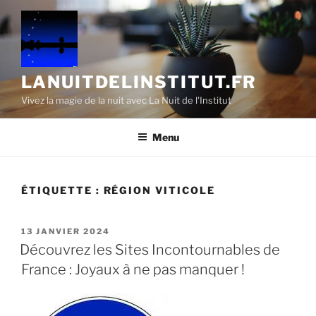
Aller
au
contenu
principal
LANUITDELINSTITUT.FR
Vivez la magie de la nuit avec La Nuit de l'Institut
Menu
ÉTIQUETTE :
RÉGION VITICOLE
PUBLIÉ
13 JANVIER 2024
LE
Découvrez les Sites Incontournables de
France : Joyaux à ne pas manquer !