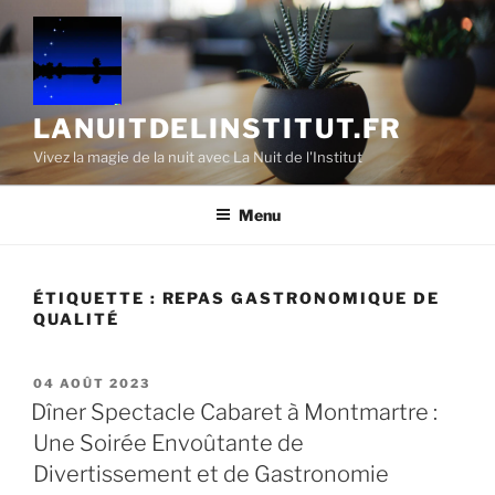
Aller
au
contenu
principal
LANUITDELINSTITUT.FR
Vivez la magie de la nuit avec La Nuit de l'Institut
Menu
ÉTIQUETTE :
REPAS GASTRONOMIQUE DE
QUALITÉ
PUBLIÉ
04 AOÛT 2023
LE
Dîner Spectacle Cabaret à Montmartre :
Une Soirée Envoûtante de
Divertissement et de Gastronomie