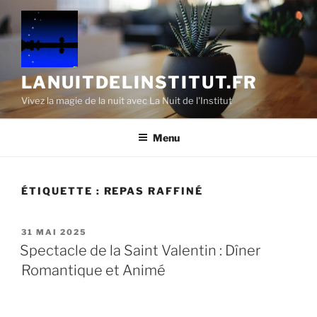
Aller
au
contenu
principal
LANUITDELINSTITUT.FR
Vivez la magie de la nuit avec La Nuit de l'Institut
Menu
ÉTIQUETTE :
REPAS RAFFINÉ
PUBLIÉ
31 MAI 2025
LE
Spectacle de la Saint Valentin : Dîner
Romantique et Animé